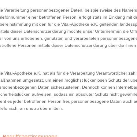
ie Verarbeitung personenbezogener Daten, beispielsweise des Namens,
elefonnummer einer betroffenen Person, erfolgt stets im Einklang mit
bereinstimmung mit den für die Vital-Apotheke e.K. geltenden landes
ittels dieser Datenschutzerklärung möchte unser Unternehmen die Öffe
er von uns erhobenen, genutzten und verarbeiteten personenbezogene
etroffene Personen mittels dieser Datenschutzerklärung über die ihnen
ie Vital-Apotheke e.K. hat als für die Verarbeitung Verantwortlicher za
aßnahmen umgesetzt, um einen möglichst lückenlosen Schutz der über 
ersonenbezogenen Daten sicherzustellen. Dennoch können Internetbas
icherheitslücken aufweisen, sodass ein absoluter Schutz nicht gewähr
teht es jeder betroffenen Person frei, personenbezogene Daten auch au
elefonisch, an uns zu übermitteln.
. Begriffsbestimmungen