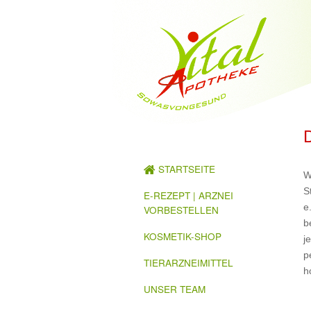
STARTSEITE
W
S
E-REZEPT | ARZNEI
e
VORBESTELLEN
b
KOSMETIK-SHOP
j
p
TIERARZNEIMITTEL
h
UNSER TEAM