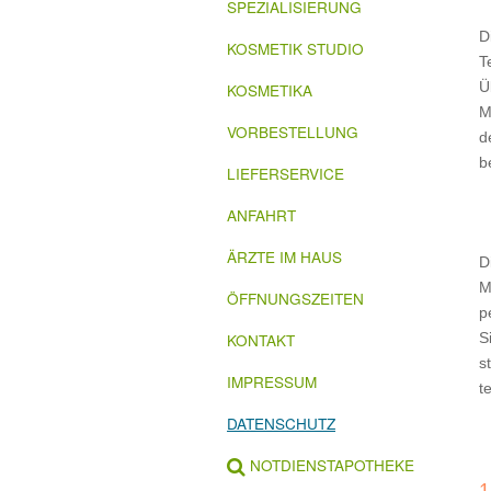
SPEZIALISIERUNG
D
KOSMETIK STUDIO
T
Ü
KOSMETIKA
M
VORBESTELLUNG
d
b
LIEFERSERVICE
ANFAHRT
ÄRZTE IM HAUS
D
M
ÖFFNUNGSZEITEN
p
KONTAKT
S
s
IMPRESSUM
t
DATENSCHUTZ
NOTDIENSTAPOTHEKE
1